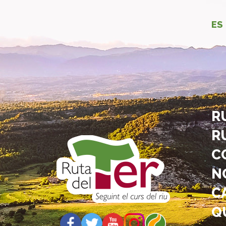
ES
R
R
C
N
C
Q