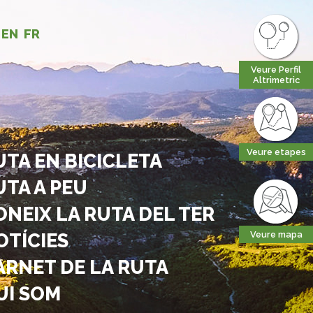
EN
FR
Veure Perfil
Altrimetric
Veure etapes
UTA EN BICICLETA
UTA A PEU
ONEIX LA RUTA DEL TER
OTÍCIES
Veure mapa
ARNET DE LA RUTA
UI SOM