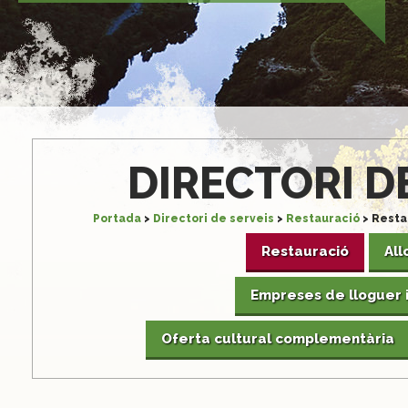
passar-hi.
S'està treballant per restablir la normalitat.
DIRECTORI D
Portada
>
Directori de serveis
>
Restauració
>
Resta
Restauració
All
Empreses de lloguer i 
Oferta cultural complementària