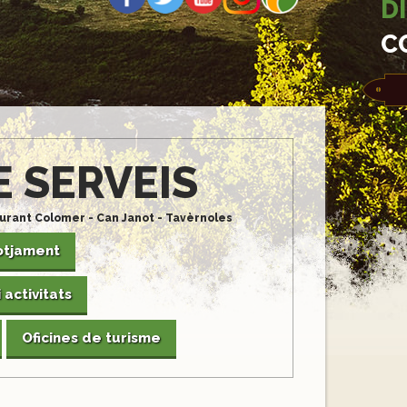
D
C
E SERVEIS
urant Colomer - Can Janot - Tavèrnoles
otjament
activitats
Oficines de turisme