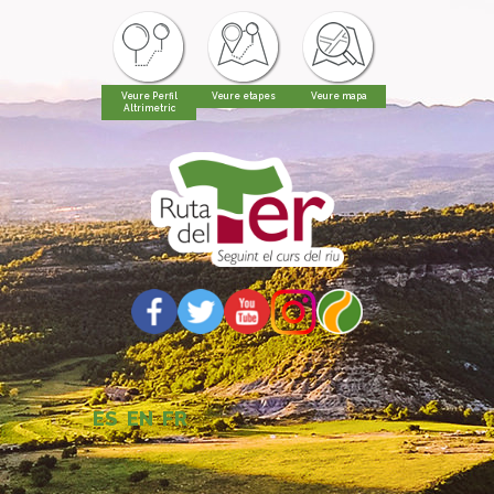
Veure Perfil
Veure etapes
Veure mapa
Altrimetric
ES
EN
FR