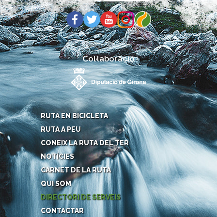
Col·laboració
RUTA EN BICICLETA
RUTA A PEU
CONEIX LA RUTA DEL TER
NOTÍCIES
CARNET DE LA RUTA
QUI SOM
DIRECTORI DE SERVEIS
CONTACTAR