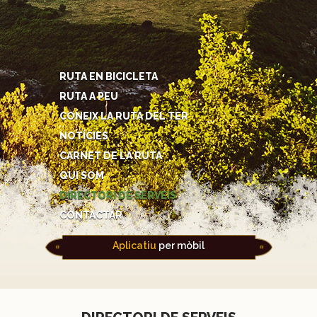
RUTA EN BICICLETA
RUTA A PEU
CONEIX LA RUTA DEL TER
NOTÍCIES
CARNET DE LA RUTA
QUI SOM
DIRECTORI DE SERVEIS
CONTACTAR
Aplicatiu
per mòbil