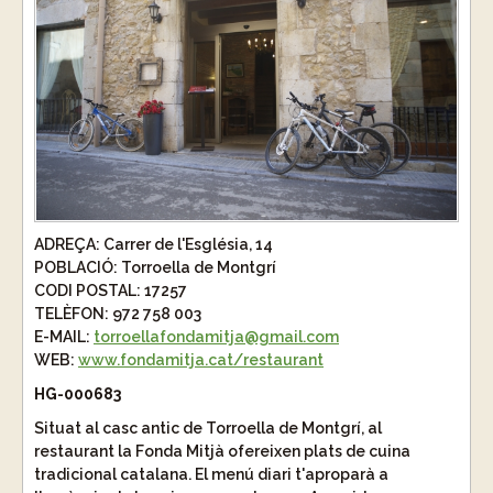
ADREÇA:
Carrer de l'Església, 14
POBLACIÓ:
Torroella de Montgrí
CODI POSTAL:
17257
TELÈFON:
972 758 003
E-MAIL:
torroellafondamitja@gmail.com
WEB:
www.fondamitja.cat/restaurant
HG-000683
Situat al casc antic de Torroella de Montgrí, al
restaurant la Fonda Mitjà ofereixen plats de cuina
tradicional catalana. El menú diari t'aproparà a