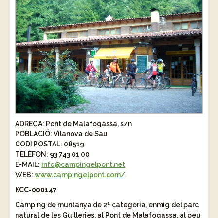
ADREÇA:
Pont de Malafogassa, s/n
POBLACIÓ:
Vilanova de Sau
CODI POSTAL:
08519
TELÈFON:
93 743 01 00
E-MAIL:
info@campingelpont.net
WEB:
www.campingelpont.com/
KCC-000147
Càmping de muntanya de 2ª categoria, enmig del parc
natural de les Guilleries, al Pont de Malafogassa, al peu