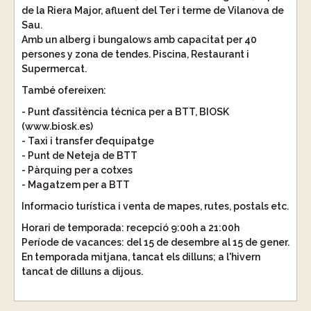
de la Riera Major, afluent del Ter i terme de Vilanova de
Sau.
Amb un alberg i bungalows amb capacitat per 40
persones y zona de tendes. Piscina, Restaurant i
Supermercat.
També ofereixen:
- Punt d’assitència técnica per a BTT, BIOSK
(www.biosk.es)
- Taxi i transfer d’equipatge
- Punt de Neteja de BTT
- Pàrquing per a cotxes
- Magatzem per a BTT
Informacio turística i venta de mapes, rutes, postals etc.
Horari de temporada: recepció 9:00h a 21:00h
Període de vacances: del 15 de desembre al 15 de gener.
En temporada mitjana, tancat els dilluns; a l'hivern
tancat de dilluns a dijous.