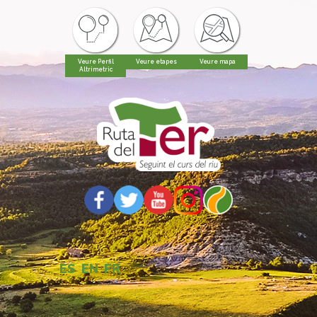
Veure Perfil
Veure etapes
Veure mapa
Altrimetric
ES
EN
FR