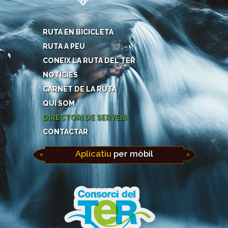
RUTA EN BICICLETA
RUTA A PEU
CONEIX LA RUTA DEL TER
NOTÍCIES
CARNET DE LA RUTA
QUI SOM
DIRECTORI DE SERVEIS
CONTACTAR
Aplicatiu
per mòbil