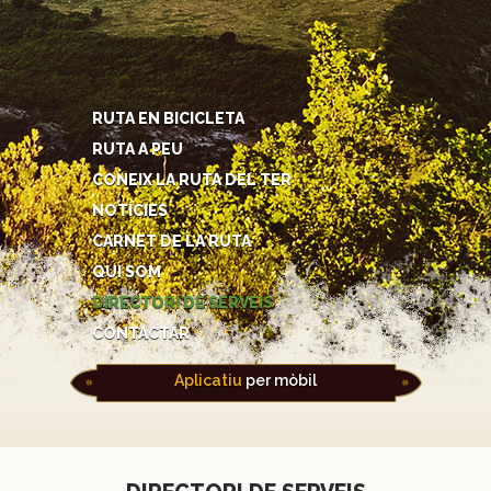
RUTA EN BICICLETA
RUTA A PEU
CONEIX LA RUTA DEL TER
NOTÍCIES
CARNET DE LA RUTA
QUI SOM
DIRECTORI DE SERVEIS
CONTACTAR
Aplicatiu
per mòbil