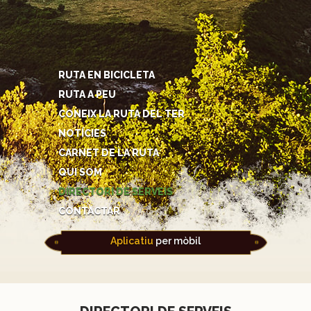
RUTA EN BICICLETA
RUTA A PEU
CONEIX LA RUTA DEL TER
NOTÍCIES
CARNET DE LA RUTA
QUI SOM
DIRECTORI DE SERVEIS
CONTACTAR
Aplicatiu
per mòbil