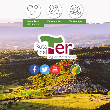
Veure Perfil
Veure etapes
Veure mapa
Altrimetric
ES
EN
FR