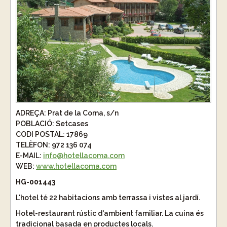
ADREÇA:
Prat de la Coma, s/n
POBLACIÓ:
Setcases
CODI POSTAL:
17869
TELÈFON:
972 136 074
E-MAIL:
info@hotellacoma.com
WEB:
www.hotellacoma.com
HG-001443
L'hotel té 22 habitacions amb terrassa i vistes al jardí.
Hotel-restaurant rústic d'ambient familiar. La cuina és
tradicional basada en productes locals.