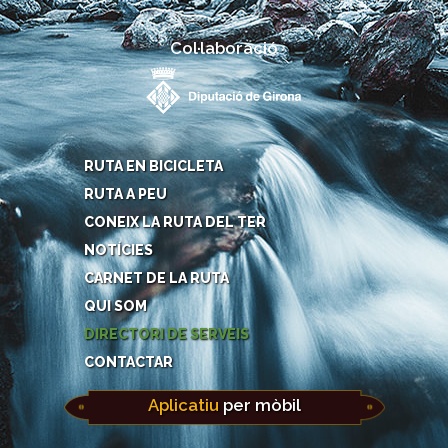
Col·laboració
RUTA EN BICICLETA
RUTA A PEU
CONEIX LA RUTA DEL TER
NOTÍCIES
CARNET DE LA RUTA
QUI SOM
DIRECTORI DE SERVEIS
CONTACTAR
Aplicatiu
per mòbil