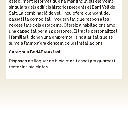
establiment reformat que ha mantingut els elements
singulars dels edificis històrics presents al Barri Vell de
Salt. La combinació de vell i nou ofereix l’encant del
passat i la comoditat i modernitat que respon a les
necessitats dels estadants. Ofereix 9 habitacions amb
una capacitat per a 22 persones. El tracte personalitzat
i familiar li donen una empremta i singularitat que se
suma a l’atmosfera d’encant de les instal·lacions.
Categoria Bed&Breakfast.
Disposen de lloguer de bicicletes, i espai per guardar i
rentar les bicicletes.