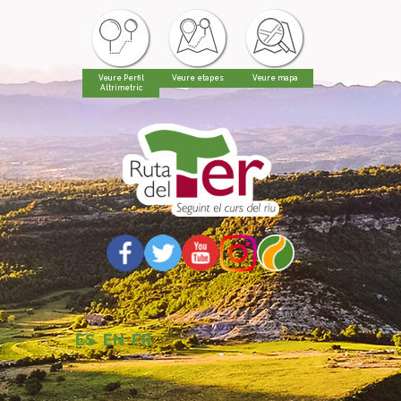
Veure Perfil
Veure etapes
Veure mapa
Altrimetric
ES
EN
FR