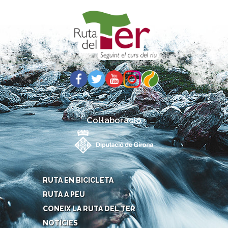
Col·laboració
RUTA EN BICICLETA
RUTA A PEU
CONEIX LA RUTA DEL TER
NOTÍCIES