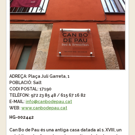
ADREÇA:
Plaça Juli Garreta, 1
POBLACIÓ:
Salt
CODI POSTAL:
17190
TELÈFON:
972 23 85 48 / 615 67 16 82
E-MAIL:
info@canbodepau.cat
WEB:
www.canbodepau.cat
HG-002442
Can Bo de Pau és una antiga casa datada al s. XVIII, un