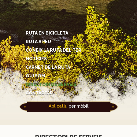
RUTA EN BICICLETA
RUTA A PEU
CONEIX LA RUTA DEL TER
NOTÍCIES
CARNET DE LA RUTA
QUI SOM
DIRECTORI DE SERVEIS
CONTACTAR
Aplicatiu
per mòbil