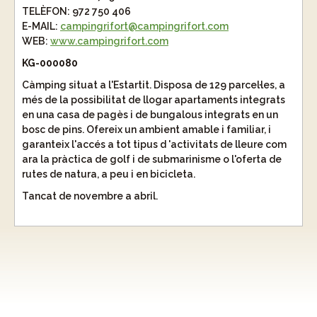
TELÈFON:
972 750 406
E-MAIL:
campingrifort@campingrifort.com
WEB:
www.campingrifort.com
KG-000080
Càmping situat a l'Estartit. Disposa de 129 parcel·les, a
més de la possibilitat de llogar apartaments integrats
en una casa de pagès i de bungalous integrats en un
bosc de pins. Ofereix un ambient amable i familiar, i
garanteix l'accés a tot tipus d 'activitats de lleure com
ara la pràctica de golf i de submarinisme o l'oferta de
rutes de natura, a peu i en bicicleta.
Tancat de novembre a abril.