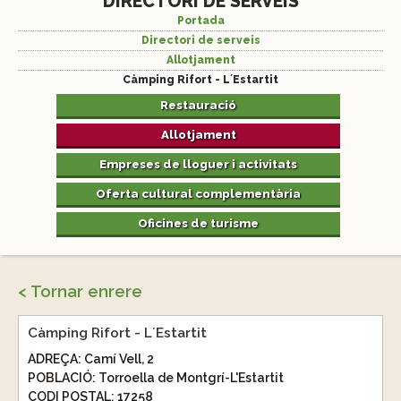
DIRECTORI DE SERVEIS
Portada
Directori de serveis
Allotjament
Càmping Rifort - L´Estartit
Restauració
Allotjament
Empreses de lloguer i activitats
Oferta cultural complementària
Oficines de turisme
< Tornar enrere
Càmping Rifort - L´Estartit
ADREÇA:
Camí Vell, 2
POBLACIÓ:
Torroella de Montgrí-L'Estartit
CODI POSTAL:
17258