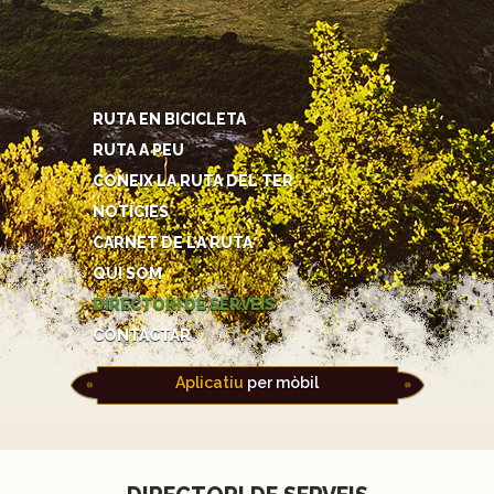
RUTA EN BICICLETA
RUTA A PEU
CONEIX LA RUTA DEL TER
NOTÍCIES
CARNET DE LA RUTA
QUI SOM
DIRECTORI DE SERVEIS
CONTACTAR
Aplicatiu
per mòbil