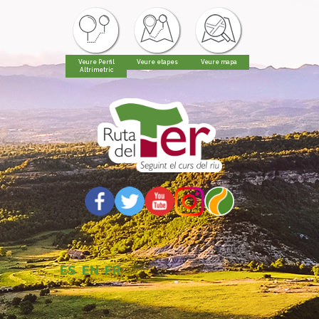
Veure Perfil
Veure etapes
Veure mapa
Altrimetric
ES
EN
FR