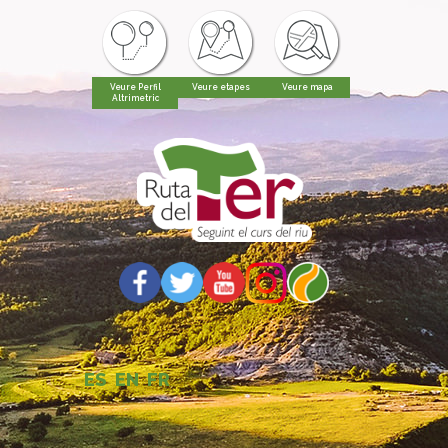
Veure Perfil
Veure etapes
Veure mapa
Altrimetric
ES
EN
FR