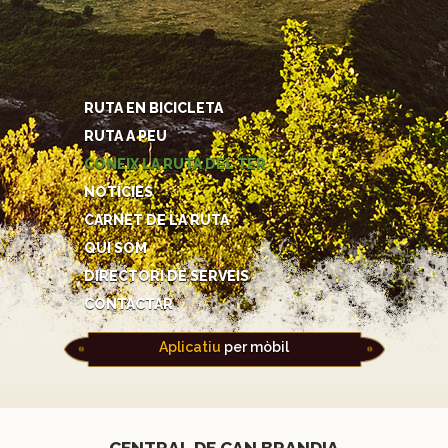
RUTA EN BICICLETA
RUTA A PEU
CONEIX LA RUTA DEL TER
NOTÍCIES
CARNET DE LA RUTA
QUI SOM
DIRECTORI DE SERVEIS
CONTACTAR
Aplicatiu
per mòbil