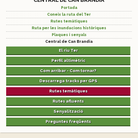
CENTRAL DE CAN BRANDIA
Portada
Coneix la ruta del Ter
Rutes temàtiques
Ruta per les inundacions històriques
Plaques i senyals
Central de Can Brandia
El riu Ter
Perfil altimètric
Com arribar - Com tornar?
Descarrega tracks per GPS
Rutes temàtiques
Rutes afluents
Senyalització
Preguntes freqüents