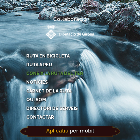
Col·laboració
RUTA EN BICICLETA
RUTA A PEU
CONEIX LA RUTA DEL TER
NOTÍCIES
CARNET DE LA RUTA
QUI SOM
DIRECTORI DE SERVEIS
CONTACTAR
Aplicatiu
per mòbil