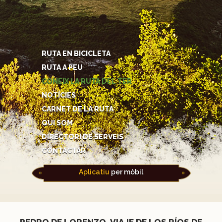
RUTA EN BICICLETA
RUTA A PEU
CONEIX LA RUTA DEL TER
NOTÍCIES
CARNET DE LA RUTA
QUI SOM
DIRECTORI DE SERVEIS
CONTACTAR
Aplicatiu
per mòbil