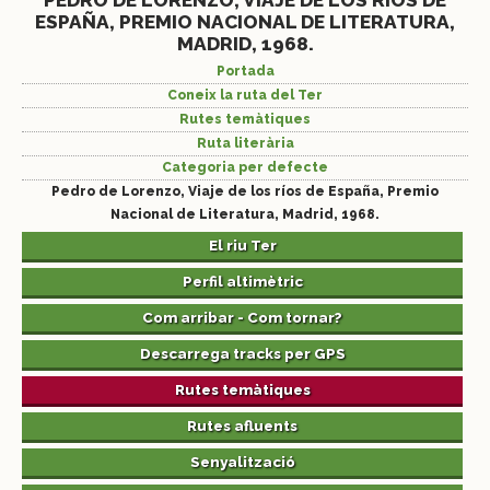
PEDRO DE LORENZO, VIAJE DE LOS RÍOS DE
ESPAÑA, PREMIO NACIONAL DE LITERATURA,
MADRID, 1968.
Portada
Coneix la ruta del Ter
Rutes temàtiques
Ruta literària
Categoria per defecte
Pedro de Lorenzo, Viaje de los ríos de España, Premio
Nacional de Literatura, Madrid, 1968.
El riu Ter
Perfil altimètric
Com arribar - Com tornar?
Descarrega tracks per GPS
Rutes temàtiques
Rutes afluents
Senyalització