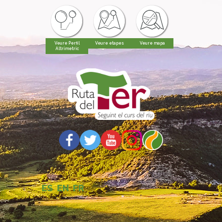
Veure Perfil
Veure etapes
Veure mapa
Altrimetric
ES
EN
FR