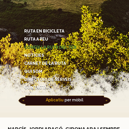
RUTA EN BICICLETA
RUTA A PEU
CONEIX LA RUTA DEL TER
NOTÍCIES
CARNET DE LA RUTA
QUI SOM
DIRECTORI DE SERVEIS
CONTACTAR
Aplicatiu
per mòbil