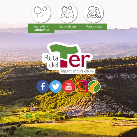
Veure Perfil
Veure etapes
Veure mapa
Altrimetric
ES
EN
FR