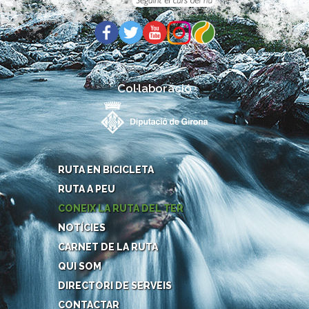
Col·laboració
RUTA EN BICICLETA
RUTA A PEU
CONEIX LA RUTA DEL TER
NOTÍCIES
CARNET DE LA RUTA
QUI SOM
DIRECTORI DE SERVEIS
CONTACTAR