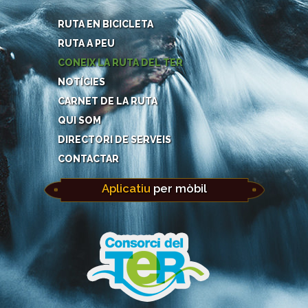
RUTA EN BICICLETA
RUTA A PEU
CONEIX LA RUTA DEL TER
NOTÍCIES
CARNET DE LA RUTA
QUI SOM
DIRECTORI DE SERVEIS
CONTACTAR
Aplicatiu
per mòbil