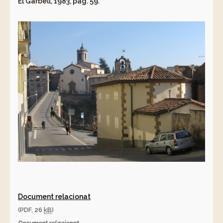
El Garbell, 1983, pàg. 59.
Document relacionat
(PDF, 26
kB
)