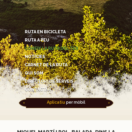
RUTA EN BICICLETA
RUTA A PEU
CONEIX LA RUTA DEL TER
NOTÍCIES
CARNET DE LA RUTA
QUI SOM
DIRECTORI DE SERVEIS
CONTACTAR
Aplicatiu
per mòbil