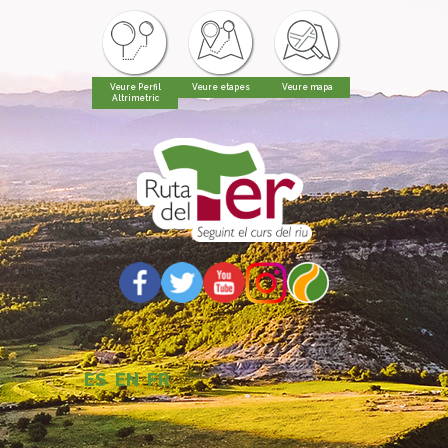
Veure Perfil
Veure etapes
Veure mapa
Altrimetric
ES
EN
FR