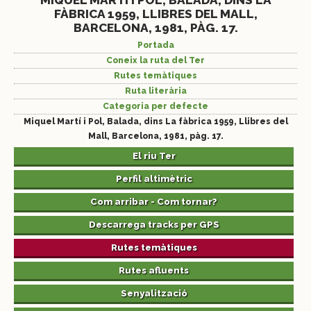
MIQUEL MARTÍ I POL, BALADA, DINS LA
FÀBRICA 1959, LLIBRES DEL MALL,
BARCELONA, 1981, PÀG. 17.
Portada
Coneix la ruta del Ter
Rutes temàtiques
Ruta literària
Categoria per defecte
Miquel Martí i Pol, Balada, dins La fàbrica 1959, Llibres del
Mall, Barcelona, 1981, pàg. 17.
El riu Ter
Perfil altimètric
Com arribar - Com tornar?
Descarrega tracks per GPS
Rutes temàtiques
Rutes afluents
Senyalització