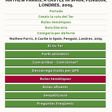
MATHEW PARRIS, A CASTLE IN SPAIN, PENGUIN,
LONDRES, 2005.
Portada
Coneix la ruta del Ter
Rutes temàtiques
Ruta literària
Categoria per defecte
Mathew Parris, A Castle in Spain, Penguin, Londres, 2005.
El riu Ter
Perfil altimètric
Com arribar - Com tornar?
Descarrega tracks per GPS
Rutes temàtiques
Rutes afluents
Senyalització
Preguntes freqüents