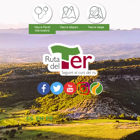
Veure Perfil
Veure etapes
Veure mapa
Altrimetric
ES
EN
FR