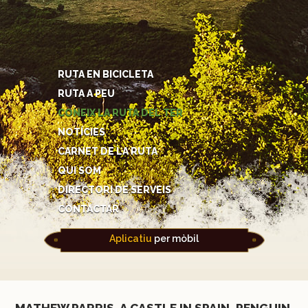
RUTA EN BICICLETA
RUTA A PEU
CONEIX LA RUTA DEL TER
NOTÍCIES
CARNET DE LA RUTA
QUI SOM
DIRECTORI DE SERVEIS
CONTACTAR
Aplicatiu
per mòbil