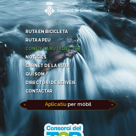
RUTA EN BICICLETA
RUTA A PEU
CONEIX LA RUTA DEL TER
NOTÍCIES
CARNET DE LA RUTA
QUI SOM
DIRECTORI DE SERVEIS
CONTACTAR
Aplicatiu
per mòbil