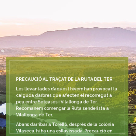
PRECAUCIÓ AL TRAÇAT DE LA RUTA DEL TER
Les llevantades d’aquest hivern han provocat la
caiguda d’arbres que afecten el recorregut a
peu entre Setcases i Vilallonga de Ter.
Recomanem començar la Ruta senderista a
Vilallonga de Ter.
Abans d’arribar a Torelló, després de la colònia
Vilaseca, hi ha una esllavissada. Precaució en