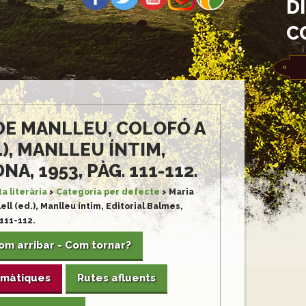
D
C
 DE MANLLEU, COLOFÓ A
), MANLLEU ÍNTIM,
, 1953, PÀG. 111-112.
a literària
>
Categoria per defecte
>
Maria
ell (ed.), Manlleu íntim, Editorial Balmes,
 111-112.
om arribar - Com tornar?
emàtiques
Rutes afluents