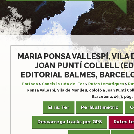
passar-hi.
S'està treballant per restablir la normalitat.
MARIA PONSA VALLESPÍ, VILA
JOAN PUNTÍ COLLELL (ED.
EDITORIAL BALMES, BARCELONA
Portada
>
Coneix la ruta del Ter
>
Rutes temàtiques
>
Rut
Ponsa Vallespí, Vila de Manlleu, colofó a Joan Puntí Coll
Barcelona, 1953, pàg.
El riu Ter
Perfil altimètric
C
Descarrega tracks per GPS
Rutes t