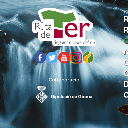
R
R
C
Col·laboració
D