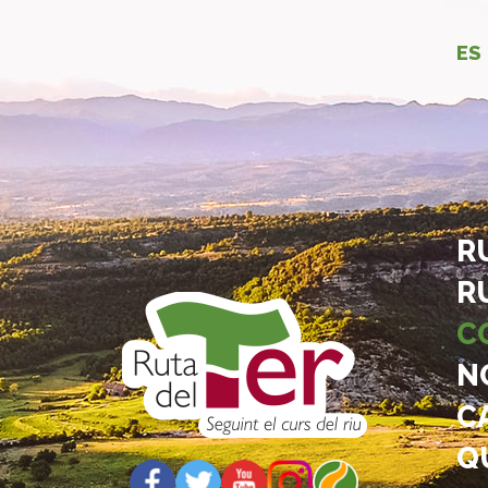
ES
R
R
C
N
C
Q