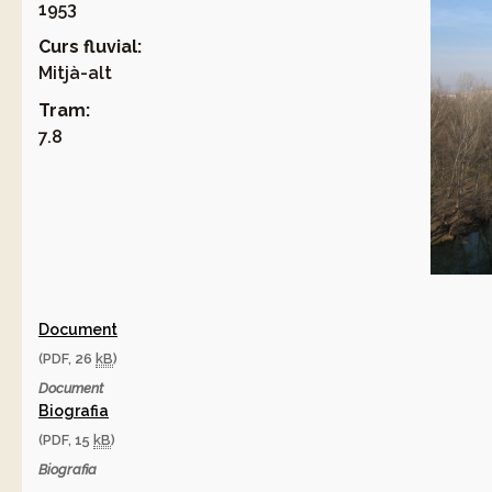
1953
Curs fluvial:
Mitjà-alt
Tram:
7.8
Document
(PDF, 26
kB
)
Document
Biografia
(PDF, 15
kB
)
Biografia