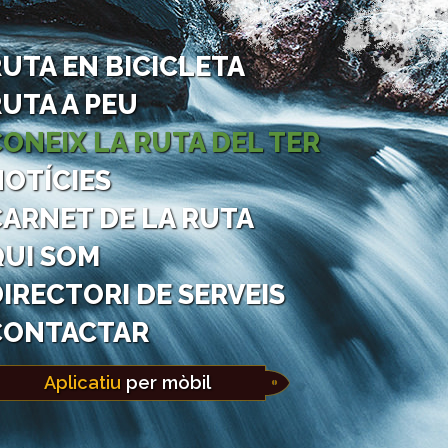
UTA EN BICICLETA
UTA A PEU
ONEIX LA RUTA DEL TER
NOTÍCIES
CARNET DE LA RUTA
QUI SOM
IRECTORI DE SERVEIS
CONTACTAR
Aplicatiu
per mòbil