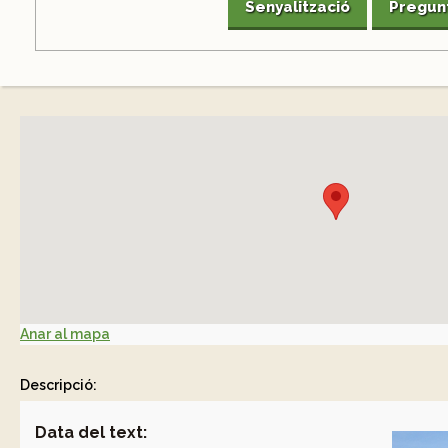
Senyalització
Pregun
Anar al mapa
Descripció:
Data del text: