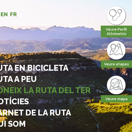
EN
FR
Veure Perfil
Altrimetric
Veure etapes
UTA EN BICICLETA
UTA A PEU
ONEIX LA RUTA DEL TER
OTÍCIES
Veure mapa
ARNET DE LA RUTA
UI SOM