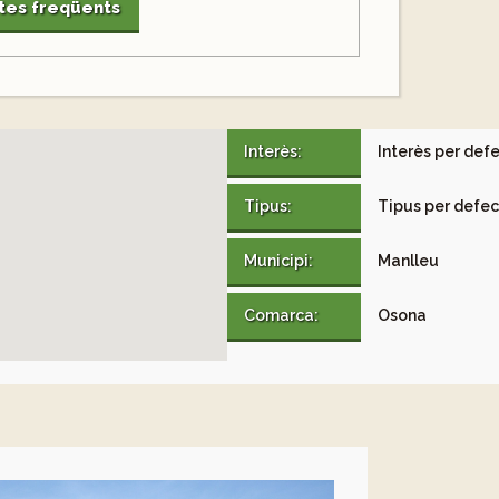
tes freqüents
Interès:
Interès per def
Tipus:
Tipus per defe
Municipi:
Manlleu
Comarca:
Osona