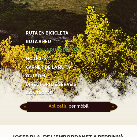
RUTA EN BICICLETA
RUTA A PEU
CONEIX LA RUTA DEL TER
NOTÍCIES
CARNET DE LA RUTA
QUI SOM
DIRECTORI DE SERVEIS
CONTACTAR
Aplicatiu
per mòbil