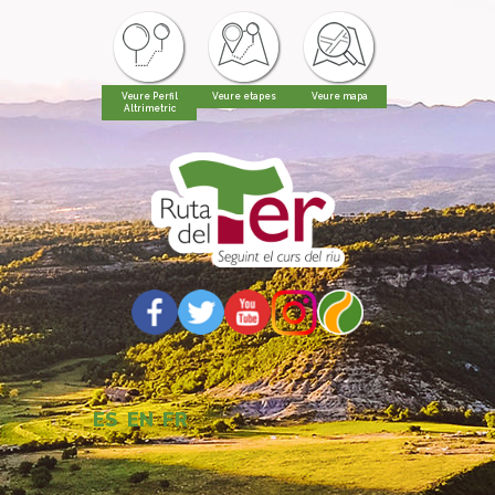
Veure Perfil
Veure etapes
Veure mapa
Altrimetric
ES
EN
FR