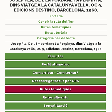
JOSEP PLA, DE L'EMPORDANET A PERPINYÀ,
DINS VIATGE A LA CATALUNYA VELLA, OC 9,
EDICIONS DESTINO, BARCELONA, 1968.
Portada
Coneix la ruta del Ter
Rutes temàtiques
Ruta literària
Categoria per defecte
Josep Pla, De l'Empordanet a Perpinyà, dins Viatge a la
Catalunya Vella, OC 9, Edicions Destino, Barcelona, 1968.
El riu Ter
Perfil altimètric
Com arribar - Com tornar?
Descarrega tracks per GPS
Rutes temàtiques
Rutes afluents
Senyalització