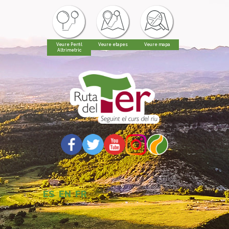
Veure Perfil
Veure etapes
Veure mapa
Altrimetric
ES
EN
FR