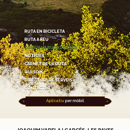
RUTA EN BICICLETA
RUTA A PEU
CONEIX LA RUTA DEL TER
NOTÍCIES
CARNET DE LA RUTA
QUI SOM
DIRECTORI DE SERVEIS
CONTACTAR
Aplicatiu
per mòbil