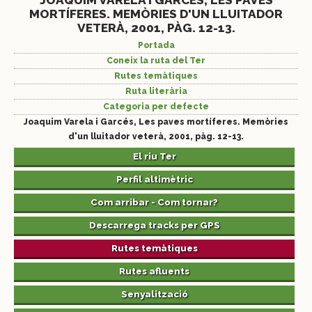
JOAQUIM VARELA I GARCÉS, LES PAVES
MORTÍFERES. MEMÒRIES D'UN LLUITADOR
VETERÀ, 2001, PÀG. 12-13.
Portada
Coneix la ruta del Ter
Rutes temàtiques
Ruta literària
Categoria per defecte
Joaquim Varela i Garcés, Les paves mortíferes. Memòries
d'un lluitador veterà, 2001, pàg. 12-13.
El riu Ter
Perfil altimètric
Com arribar - Com tornar?
Descarrega tracks per GPS
Rutes temàtiques
Rutes afluents
Senyalització