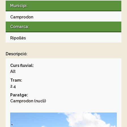
Municipi:
Camprodon
Comarca:
Ripollès
Descripció:
Curs fluvial:
Alt
Tram:
2.4
Paratge:
Camprodon (nucli)