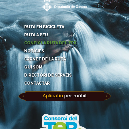
RUTA EN BICICLETA
RUTA A PEU
CONEIX LA RUTA DEL TER
NOTÍCIES
CARNET DE LA RUTA
QUI SOM
DIRECTORI DE SERVEIS
CONTACTAR
Aplicatiu
per mòbil