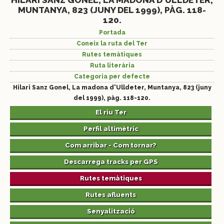
HILARI SANZ GONEL, LA MADONA D'ULLDETER,
MUNTANYA, 823 (JUNY DEL 1999), PÀG. 118-
120.
Portada
Coneix la ruta del Ter
Rutes temàtiques
Ruta literària
Categoria per defecte
Hilari Sanz Gonel, La madona d'Ulldeter, Muntanya, 823 (juny
del 1999), pàg. 118-120.
El riu Ter
Perfil altimètric
Com arribar - Com tornar?
Descarrega tracks per GPS
Rutes temàtiques
Rutes afluents
Senyalització