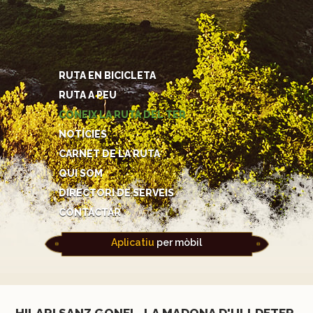
RUTA EN BICICLETA
RUTA A PEU
CONEIX LA RUTA DEL TER
NOTÍCIES
CARNET DE LA RUTA
QUI SOM
DIRECTORI DE SERVEIS
CONTACTAR
Aplicatiu
per mòbil