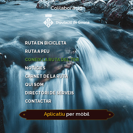
Col·laboració
RUTA EN BICICLETA
RUTA A PEU
CONEIX LA RUTA DEL TER
NOTÍCIES
CARNET DE LA RUTA
QUI SOM
DIRECTORI DE SERVEIS
CONTACTAR
Aplicatiu
per mòbil