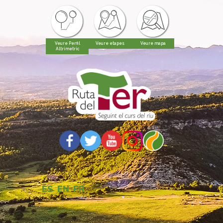
Veure Perfil
Veure etapes
Veure mapa
Altrimetric
ES
EN
FR