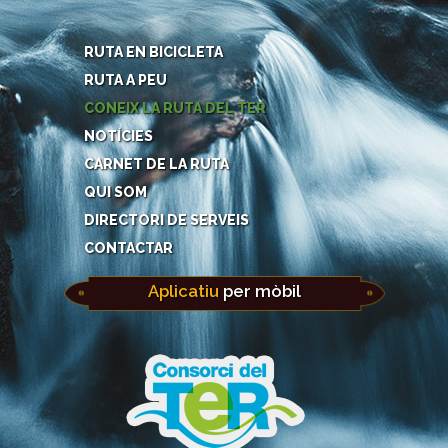
RUTA EN BICICLETA
RUTA A PEU
CONEIX LA RUTA DEL TER
NOTÍCIES
CARNET DE LA RUTA
QUI SOM
DIRECTORI DE SERVEIS
CONTACTAR
Aplicatiu
per mòbil