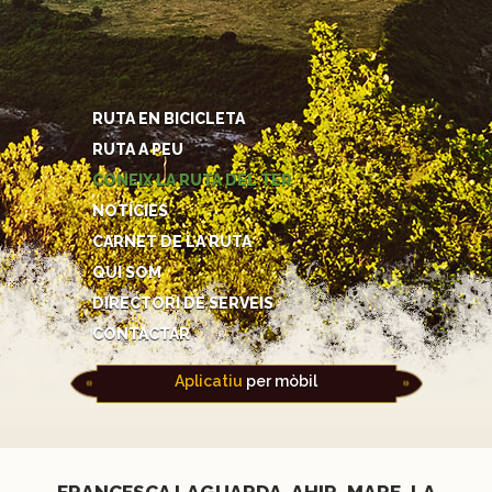
RUTA EN BICICLETA
RUTA A PEU
CONEIX LA RUTA DEL TER
NOTÍCIES
CARNET DE LA RUTA
QUI SOM
DIRECTORI DE SERVEIS
CONTACTAR
Aplicatiu
per mòbil