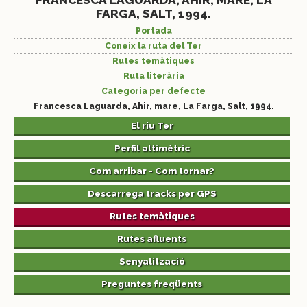
FRANCESCA LAGUARDA, AHIR, MARE, LA
FARGA, SALT, 1994.
Portada
Coneix la ruta del Ter
Rutes temàtiques
Ruta literària
Categoria per defecte
Francesca Laguarda, Ahir, mare, La Farga, Salt, 1994.
El riu Ter
Perfil altimètric
Com arribar - Com tornar?
Descarrega tracks per GPS
Rutes temàtiques
Rutes afluents
Senyalització
Preguntes freqüents