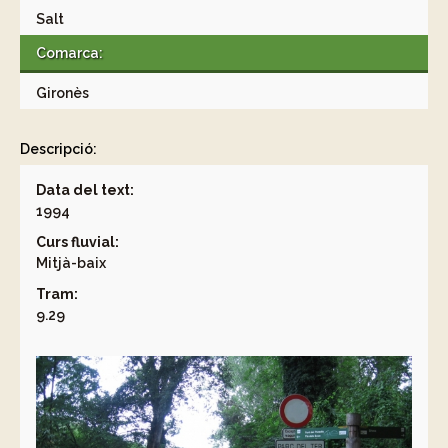
Salt
Comarca:
Gironès
Descripció:
Data del text:
1994
Curs fluvial:
Mitjà-baix
Tram:
9.29