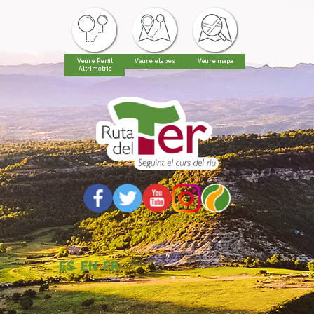
Veure Perfil
Veure etapes
Veure mapa
Altrimetric
ES
EN
FR