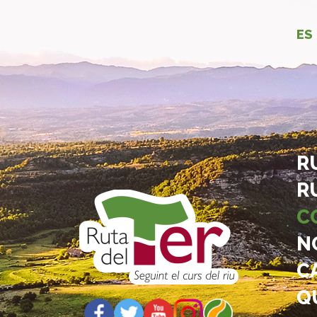
ES
R
R
C
N
C
Q