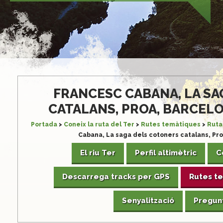
passar-hi.
S'està treballant per restablir la normalitat.
FRANCESC CABANA, LA S
CATALANS, PROA, BARCELONA
Portada
>
Coneix la ruta del Ter
>
Rutes temàtiques
>
Ruta 
Cabana, La saga dels cotoners catalans, Pro
El riu Ter
Perfil altimètric
C
Descarrega tracks per GPS
Rutes t
Senyalització
Pregun