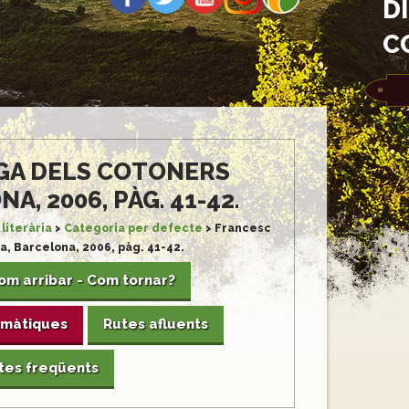
D
C
AGA DELS COTONERS
, 2006, PÀG. 41-42.
literària
>
Categoria per defecte
>
Francesc
a, Barcelona, 2006, pàg. 41-42.
om arribar - Com tornar?
emàtiques
Rutes afluents
tes freqüents