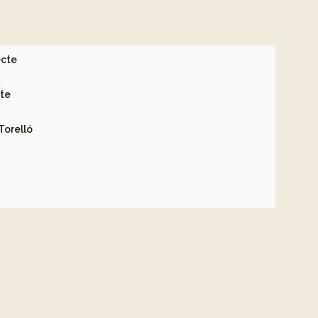
ecte
cte
Torelló