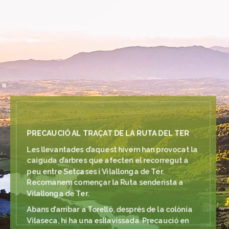
PRECAUCIÓ AL TRAÇAT DE LA RUTA DEL TER
Les llevantades d’aquest hivern han provocat la
caiguda d’arbres que afecten el recorregut a
peu entre Setcases i Vilallonga de Ter.
Recomanem començar la Ruta senderista a
Vilallonga de Ter.
Abans d’arribar a Torelló, després de la colònia
Vilaseca, hi ha una esllavissada. Precaució en