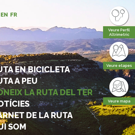
EN
FR
Veure Perfil
Altrimetric
Veure etapes
UTA EN BICICLETA
UTA A PEU
ONEIX LA RUTA DEL TER
OTÍCIES
Veure mapa
ARNET DE LA RUTA
UI SOM