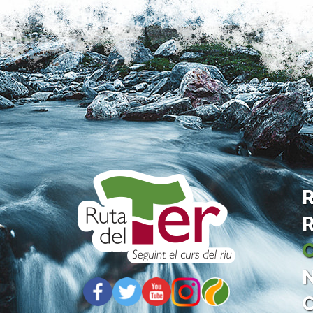
R
R
C