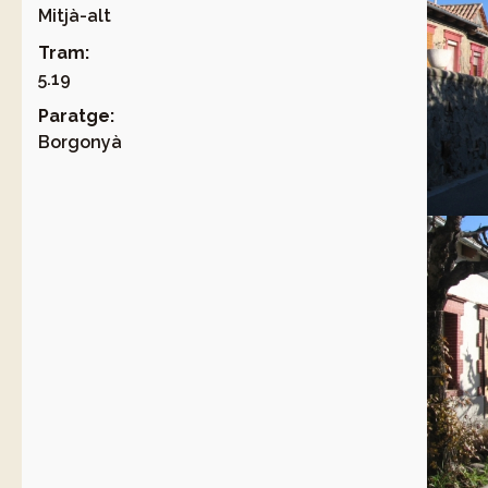
Mitjà-alt
Tram:
5.19
Paratge:
Borgonyà