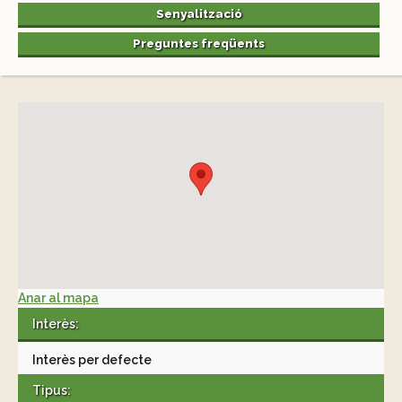
Senyalització
Preguntes freqüents
Anar al mapa
Interès:
Interès per defecte
Tipus: