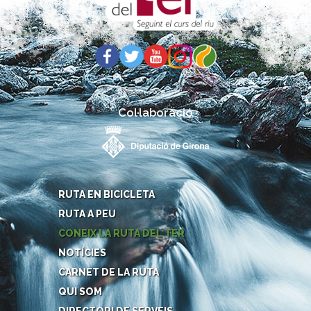
Col·laboració
RUTA EN BICICLETA
RUTA A PEU
CONEIX LA RUTA DEL TER
NOTÍCIES
CARNET DE LA RUTA
QUI SOM