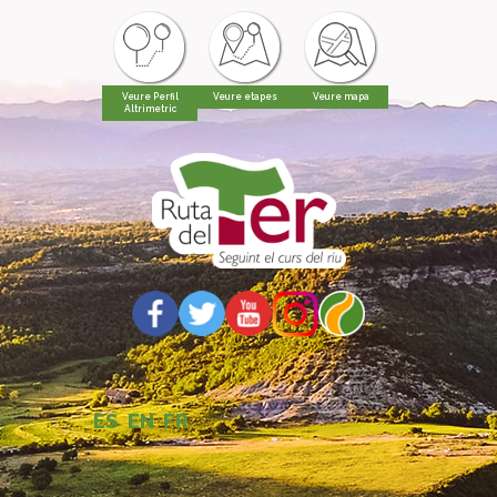
Veure Perfil
Veure etapes
Veure mapa
Altrimetric
ES
EN
FR