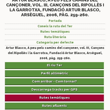
ARTUR BLASCO, A PEU PELS CAMINS DEL
CANÇONER, VOL. III, CANÇONS DEL RIPOLLÈS I
LA GARROTXA, FUNDACIÓ ARTUR BLASCO,
ARSÈGUEL, 2006, PÀG. 259-260.
Portada
Coneix la ruta del Ter
Rutes temàtiques
Ruta literària
Categoria per defecte
Artur Blasco, A peu pels camins del cançoner, vol. III, Cançons
del Ripollès i la Garrotxa, Fundació Artur Blasco, Arsèguel,
2006, pàg. 259-260.
El riu Ter
Perfil altimètric
Com arribar - Com tornar?
Descarrega tracks per GPS
Rutes temàtiques
Rutes afluents