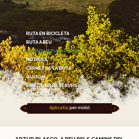
RUTA EN BICICLETA
RUTA A PEU
CONEIX LA RUTA DEL TER
NOTÍCIES
CARNET DE LA RUTA
QUI SOM
DIRECTORI DE SERVEIS
CONTACTAR
Aplicatiu
per mòbil